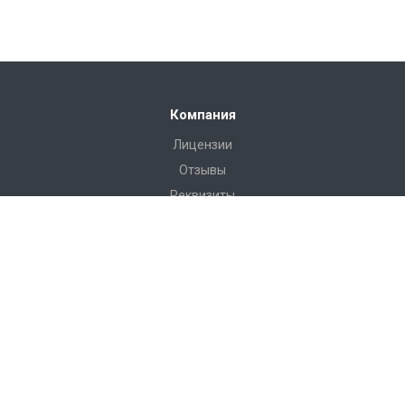
Компания
Лицензии
Отзывы
Реквизиты
Сервис
Доставка
Монтаж
Гарантия
Замер
Проект
Подготовка