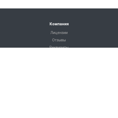
Компания
Лицензии
Отзывы
Реквизиты
Сервис
Доставка
Монтаж
Гарантия
Замер
Проект
Подготовка