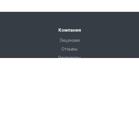
Компания
Лицензии
Отзывы
Реквизиты
Сервис
Доставка
Монтаж
Гарантия
Замер
Проект
Подготовка