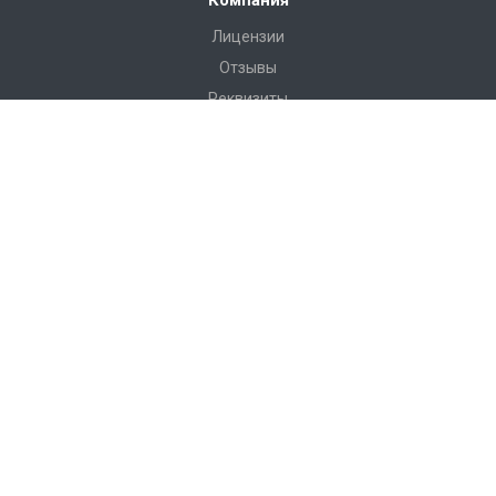
Компания
Лицензии
Отзывы
Реквизиты
Сервис
Доставка
Монтаж
Гарантия
Замер
Проект
Подготовка
Каталог
Производство
Фото объектов
Новости