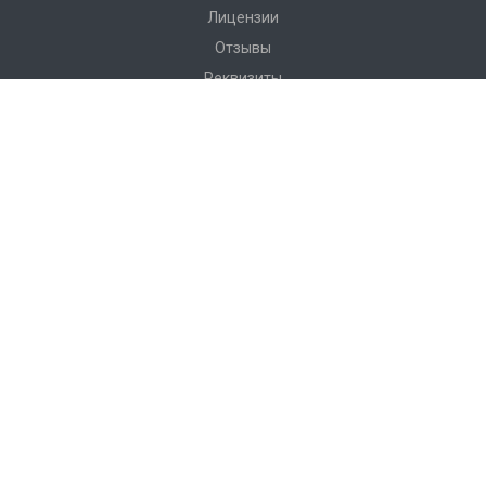
Лицензии
Отзывы
Реквизиты
Сервис
Доставка
Монтаж
Гарантия
Замер
Проект
Подготовка
Каталог
Производство
Фото объектов
Новости